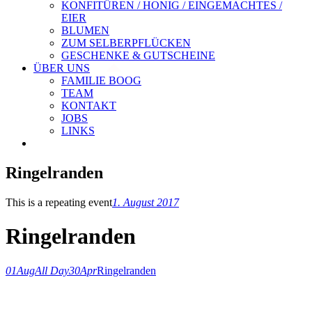
KONFITÜREN / HONIG / EINGEMACHTES /
EIER
BLUMEN
ZUM SELBERPFLÜCKEN
GESCHENKE & GUTSCHEINE
ÜBER UNS
FAMILIE BOOG
TEAM
KONTAKT
JOBS
LINKS
Ringelranden
This is a repeating event
1. August 2017
Ringelranden
01
Aug
All Day
30
Apr
Ringelranden