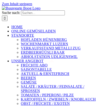
Zum Inhalt springen
Suche nach:
HOME
ONLINE GEMÜSELADEN
STANDORTE
HOFLADEN HÜNENBERG
WOCHENMARKT LUZERN
VERKAUFSSTAND METALLI ZUG
ERDBEERHÜÜSLI BAAR
ABHOLSTATION UDLIGENSWIL
UNSER ANGEBOT
FRÜCHTE ABO
SAISONTABELLE
AKTUELL & ERNTEFRISCH
BEEREN
GEMÜSE
SALATE / KRÄUTER / FEINSALATE /
SPROSSEN
TOMATEN / PEPERONI / PILZE
KARTOFFELN / ZWIEBELN / KNOBLAUCH
OBST / FRÜCHTE / EXOTEN