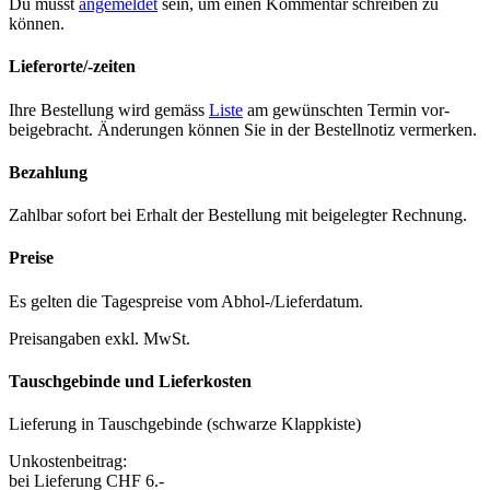
Du musst
angemeldet
sein, um einen Kommentar schreiben zu
können.
Lieferorte/-zeiten
Ihre Bestel­lung wird gemäss
Liste
am gewün­scht­en Ter­min vor­
beige­bracht. Änderun­gen kön­nen Sie in der Bestell­no­tiz ver­merken.
Bezahlung
Zahlbar sofort bei Erhalt der Bestel­lung mit beigelegter Rech­nung.
Preise
Es gel­ten die Tage­spreise vom Abhol-/Liefer­da­tum.
Preisangaben exkl. MwSt.
Tauschgebinde und Lieferkosten
Liefer­ung in Tauschge­binde (schwarze Klapp­kiste)
Unkosten­beitrag:
bei Liefer­ung CHF 6.-