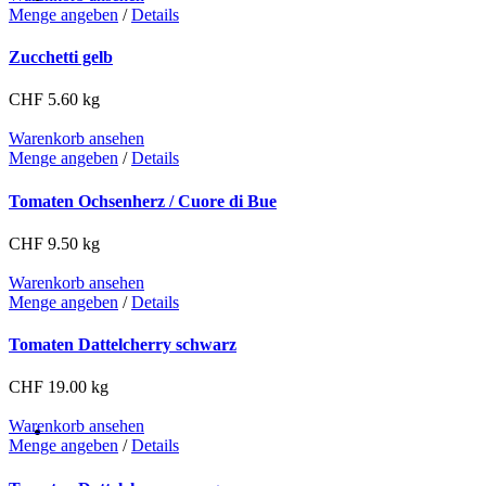
Menge angeben
/
Details
Zucchetti gelb
CHF
5.60
kg
Warenko­rb anse­hen
Menge angeben
/
Details
Tomaten Ochsenherz / Cuore di Bue
CHF
9.50
kg
Warenko­rb anse­hen
Menge angeben
/
Details
Tomaten Dattelcherry schwarz
CHF
19.00
kg
Warenko­rb anse­hen
Menge angeben
/
Details