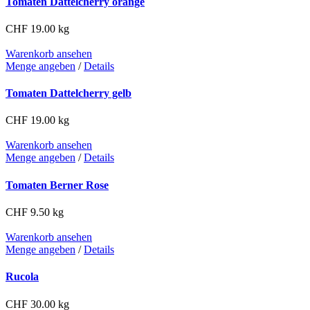
Tomaten Dattelcherry orange
CHF
19.00
kg
Warenko­rb anse­hen
Menge angeben
/
Details
Tomaten Dattelcherry gelb
CHF
19.00
kg
Warenko­rb anse­hen
Menge angeben
/
Details
Tomaten Berner Rose
CHF
9.50
kg
Warenko­rb anse­hen
Menge angeben
/
Details
Rucola
CHF
30.00
kg