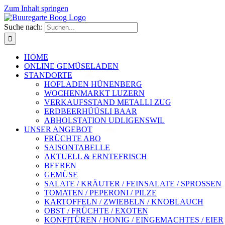
Zum Inhalt springen
Suche nach:
HOME
ONLINE GEMÜSELADEN
STANDORTE
HOFLADEN HÜNENBERG
WOCHENMARKT LUZERN
VERKAUFSSTAND METALLI ZUG
ERDBEERHÜÜSLI BAAR
ABHOLSTATION UDLIGENSWIL
UNSER ANGEBOT
FRÜCHTE ABO
SAISONTABELLE
AKTUELL & ERNTEFRISCH
BEEREN
GEMÜSE
SALATE / KRÄUTER / FEINSALATE / SPROSSEN
TOMATEN / PEPERONI / PILZE
KARTOFFELN / ZWIEBELN / KNOBLAUCH
OBST / FRÜCHTE / EXOTEN
KONFITÜREN / HONIG / EINGEMACHTES / EIER