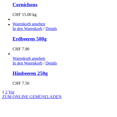
Cornichons
CHF
15.00
kg
Warenko­rb anse­hen
In den Warenko­rb
/
Details
Erdbeeren 500g
CHF
7.90
Warenko­rb anse­hen
In den Warenko­rb
/
Details
Himbeeren 250g
CHF
7.50
1
2
Vor
ZUM ONLINE GEMÜSELADEN