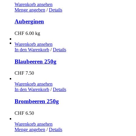
Warenko­rb anse­hen
Menge angeben
/
Details
Auberginen
CHF
6.00
kg
Warenko­rb anse­hen
In den Warenko­rb
/
Details
Blaubeeren 250g
CHF
7.50
Warenko­rb anse­hen
In den Warenko­rb
/
Details
Brombeeren 250g
CHF
6.50
Warenko­rb anse­hen
Menge angeben
/
Details