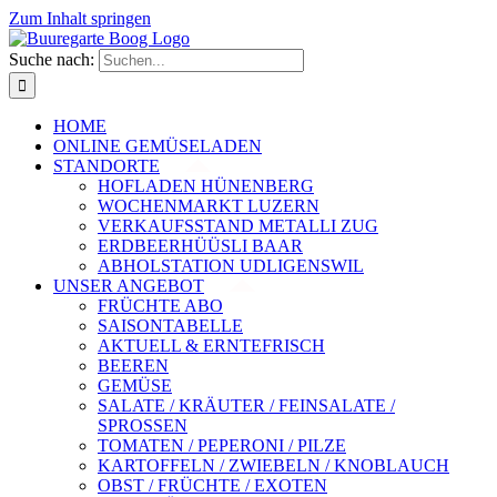
Zum Inhalt springen
Suche nach:
HOME
ONLINE GEMÜSELADEN
STANDORTE
HOFLADEN HÜNENBERG
WOCHENMARKT LUZERN
VERKAUFSSTAND METALLI ZUG
ERDBEERHÜÜSLI BAAR
ABHOLSTATION UDLIGENSWIL
UNSER ANGEBOT
FRÜCHTE ABO
SAISONTABELLE
AKTUELL & ERNTEFRISCH
BEEREN
GEMÜSE
SALATE / KRÄUTER / FEINSALATE /
SPROSSEN
TOMATEN / PEPERONI / PILZE
KARTOFFELN / ZWIEBELN / KNOBLAUCH
OBST / FRÜCHTE / EXOTEN