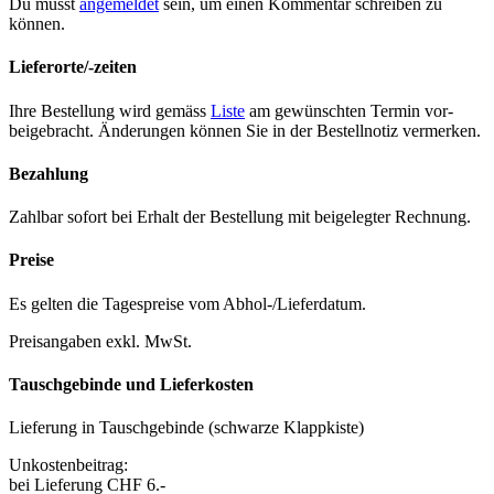
Du musst
angemeldet
sein, um einen Kommentar schreiben zu
können.
Lieferorte/-zeiten
Ihre Bestel­lung wird gemäss
Liste
am gewün­scht­en Ter­min vor­
beige­bracht. Änderun­gen kön­nen Sie in der Bestell­no­tiz ver­merken.
Bezahlung
Zahlbar sofort bei Erhalt der Bestel­lung mit beigelegter Rech­nung.
Preise
Es gel­ten die Tage­spreise vom Abhol-/Liefer­da­tum.
Preisangaben exkl. MwSt.
Tauschgebinde und Lieferkosten
Liefer­ung in Tauschge­binde (schwarze Klapp­kiste)
Unkosten­beitrag:
bei Liefer­ung CHF 6.-