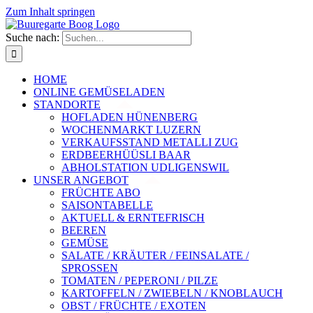
Zum Inhalt springen
Suche nach:
HOME
ONLINE GEMÜSELADEN
STANDORTE
HOFLADEN HÜNENBERG
WOCHENMARKT LUZERN
VERKAUFSSTAND METALLI ZUG
ERDBEERHÜÜSLI BAAR
ABHOLSTATION UDLIGENSWIL
UNSER ANGEBOT
FRÜCHTE ABO
SAISONTABELLE
AKTUELL & ERNTEFRISCH
BEEREN
GEMÜSE
SALATE / KRÄUTER / FEINSALATE /
SPROSSEN
TOMATEN / PEPERONI / PILZE
KARTOFFELN / ZWIEBELN / KNOBLAUCH
OBST / FRÜCHTE / EXOTEN