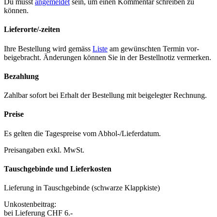
Du musst
angemeldet
sein, um einen Kommentar schreiben zu
können.
Lieferorte/-zeiten
Ihre Bestel­lung wird gemäss
Liste
am gewün­scht­en Ter­min vor­
beige­bracht. Änderun­gen kön­nen Sie in der Bestell­no­tiz ver­merken.
Bezahlung
Zahlbar sofort bei Erhalt der Bestel­lung mit beigelegter Rech­nung.
Preise
Es gel­ten die Tage­spreise vom Abhol-/Liefer­da­tum.
Preisangaben exkl. MwSt.
Tauschgebinde und Lieferkosten
Liefer­ung in Tauschge­binde (schwarze Klapp­kiste)
Unkosten­beitrag:
bei Liefer­ung CHF 6.-