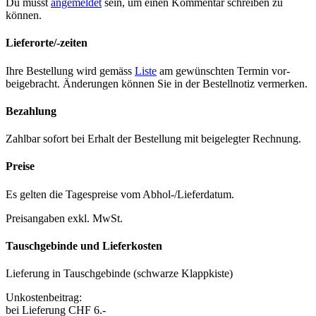
Du musst
angemeldet
sein, um einen Kommentar schreiben zu
können.
Lieferorte/-zeiten
Ihre Bestel­lung wird gemäss
Liste
am gewün­scht­en Ter­min vor­
beige­bracht. Änderun­gen kön­nen Sie in der Bestell­no­tiz ver­merken.
Bezahlung
Zahlbar sofort bei Erhalt der Bestel­lung mit beigelegter Rech­nung.
Preise
Es gel­ten die Tage­spreise vom Abhol-/Liefer­da­tum.
Preisangaben exkl. MwSt.
Tauschgebinde und Lieferkosten
Liefer­ung in Tauschge­binde (schwarze Klapp­kiste)
Unkosten­beitrag:
bei Liefer­ung CHF 6.-