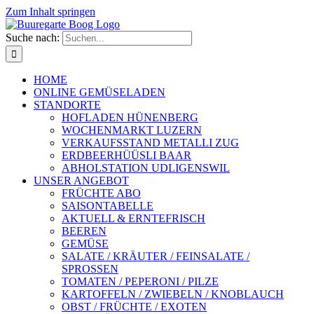
Zum Inhalt springen
Suche nach:
HOME
ONLINE GEMÜSELADEN
STANDORTE
HOFLADEN HÜNENBERG
WOCHENMARKT LUZERN
VERKAUFSSTAND METALLI ZUG
ERDBEERHÜÜSLI BAAR
ABHOLSTATION UDLIGENSWIL
UNSER ANGEBOT
FRÜCHTE ABO
SAISONTABELLE
AKTUELL & ERNTEFRISCH
BEEREN
GEMÜSE
SALATE / KRÄUTER / FEINSALATE /
SPROSSEN
TOMATEN / PEPERONI / PILZE
KARTOFFELN / ZWIEBELN / KNOBLAUCH
OBST / FRÜCHTE / EXOTEN