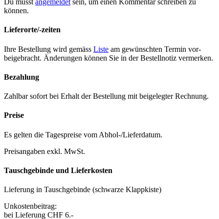
Du musst
angemeldet
sein, um einen Kommentar schreiben zu
können.
Lieferorte/-zeiten
Ihre Bestel­lung wird gemäss
Liste
am gewün­scht­en Ter­min vor­
beige­bracht. Änderun­gen kön­nen Sie in der Bestell­no­tiz ver­merken.
Bezahlung
Zahlbar sofort bei Erhalt der Bestel­lung mit beigelegter Rech­nung.
Preise
Es gel­ten die Tage­spreise vom Abhol-/Liefer­da­tum.
Preisangaben exkl. MwSt.
Tauschgebinde und Lieferkosten
Liefer­ung in Tauschge­binde (schwarze Klapp­kiste)
Unkosten­beitrag:
bei Liefer­ung CHF 6.-