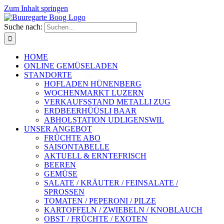
Zum Inhalt springen
Suche nach:
HOME
ONLINE GEMÜSELADEN
STANDORTE
HOFLADEN HÜNENBERG
WOCHENMARKT LUZERN
VERKAUFSSTAND METALLI ZUG
ERDBEERHÜÜSLI BAAR
ABHOLSTATION UDLIGENSWIL
UNSER ANGEBOT
FRÜCHTE ABO
SAISONTABELLE
AKTUELL & ERNTEFRISCH
BEEREN
GEMÜSE
SALATE / KRÄUTER / FEINSALATE /
SPROSSEN
TOMATEN / PEPERONI / PILZE
KARTOFFELN / ZWIEBELN / KNOBLAUCH
OBST / FRÜCHTE / EXOTEN