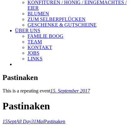
KONFITÜREN / HONIG / EINGEMACHTES /
EIER
BLUMEN
ZUM SELBERPFLÜCKEN
GESCHENKE & GUTSCHEINE
ÜBER UNS
FAMILIE BOOG
TEAM
KONTAKT
JOBS
LINKS
Pastinaken
This is a repeating event
15. September 2017
Pastinaken
15
Sept
All Day
31
Mai
Pastinaken