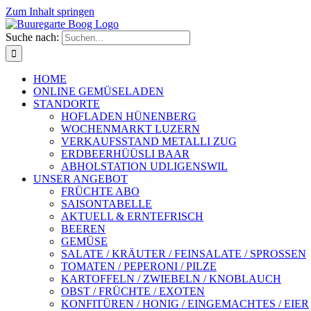
Zum Inhalt springen
Suche nach:
HOME
ONLINE GEMÜSELADEN
STANDORTE
HOFLADEN HÜNENBERG
WOCHENMARKT LUZERN
VERKAUFSSTAND METALLI ZUG
ERDBEERHÜÜSLI BAAR
ABHOLSTATION UDLIGENSWIL
UNSER ANGEBOT
FRÜCHTE ABO
SAISONTABELLE
AKTUELL & ERNTEFRISCH
BEEREN
GEMÜSE
SALATE / KRÄUTER / FEINSALATE / SPROSSEN
TOMATEN / PEPERONI / PILZE
KARTOFFELN / ZWIEBELN / KNOBLAUCH
OBST / FRÜCHTE / EXOTEN
KONFITÜREN / HONIG / EINGEMACHTES / EIER