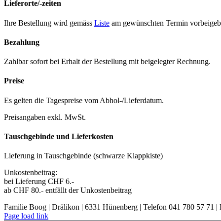
Lieferorte/-zeiten
Ihre Bestel­lung wird gemäss
Liste
am gewün­scht­en Ter­min vor­beige­b
Bezahlung
Zahlbar sofort bei Erhalt der Bestel­lung mit beigelegter Rech­nung.
Preise
Es gel­ten die Tage­spreise vom Abhol-/Liefer­da­tum.
Preisangaben exkl. MwSt.
Tauschgebinde und Lieferkosten
Liefer­ung in Tauschge­binde (schwarze Klapp­kiste)
Unkosten­beitrag:
bei Liefer­ung CHF 6.-
ab CHF 80.- ent­fällt der Unkosten­beitrag
Familie Boog | Drälikon | 6331 Hünenberg | Telefon 041 780 57 71 |
Page load link