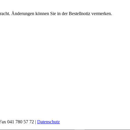
racht. Änderun­gen kön­nen Sie in der Bestell­no­tiz ver­merken.
 Fax 041 780 57 72 |
Datenschutz