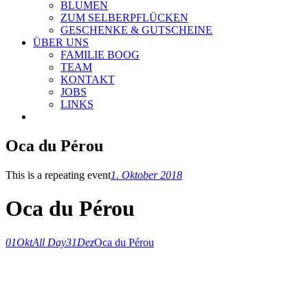
BLUMEN
ZUM SELBERPFLÜCKEN
GESCHENKE & GUTSCHEINE
ÜBER UNS
FAMILIE BOOG
TEAM
KONTAKT
JOBS
LINKS
Oca du Pérou
This is a repeating event
1. Oktober 2018
Oca du Pérou
01
Okt
All Day
31
Dez
Oca du Pérou