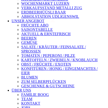
WOCHENMARKT LUZERN
VERKAUFSSTAND METALLI ZUG
ERDBEERHÜÜSLI BAAR
ABHOLSTATION UDLIGENSWIL
UNSER ANGEBOT
FRÜCHTE ABO
SAISONTABELLE
AKTUELL & ERNTEFRISCH
BEEREN
GEMÜSE
SALATE / KRÄUTER / FEINSALATE /
SPROSSEN
TOMATEN / PEPERONI / PILZE
KARTOFFELN / ZWIEBELN / KNOBLAUCH
OBST / FRÜCHTE / EXOTEN
KONFITÜREN / HONIG / EINGEMACHTES /
EIER
BLUMEN
ZUM SELBERPFLÜCKEN
GESCHENKE & GUTSCHEINE
ÜBER UNS
FAMILIE BOOG
TEAM
KONTAKT
JOBS