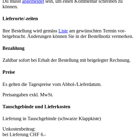
Du musst
angemeldet
sein, um einen Kommentar schreiben zu
können.
Lieferorte/-zeiten
Ihre Bestel­lung wird gemäss
Liste
am gewün­scht­en Ter­min vor­
beige­bracht. Änderun­gen kön­nen Sie in der Bestell­no­tiz ver­merken.
Bezahlung
Zahlbar sofort bei Erhalt der Bestel­lung mit beigelegter Rech­nung.
Preise
Es gel­ten die Tage­spreise vom Abhol-/Liefer­da­tum.
Preisangaben exkl. MwSt.
Tauschgebinde und Lieferkosten
Liefer­ung in Tauschge­binde (schwarze Klapp­kiste)
Unkosten­beitrag:
bei Liefer­ung CHF 6.-