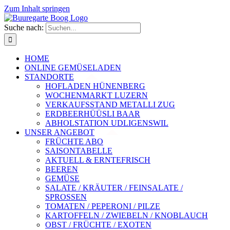
Zum Inhalt springen
Suche nach:
HOME
ONLINE GEMÜSELADEN
STANDORTE
HOFLADEN HÜNENBERG
WOCHENMARKT LUZERN
VERKAUFSSTAND METALLI ZUG
ERDBEERHÜÜSLI BAAR
ABHOLSTATION UDLIGENSWIL
UNSER ANGEBOT
FRÜCHTE ABO
SAISONTABELLE
AKTUELL & ERNTEFRISCH
BEEREN
GEMÜSE
SALATE / KRÄUTER / FEINSALATE /
SPROSSEN
TOMATEN / PEPERONI / PILZE
KARTOFFELN / ZWIEBELN / KNOBLAUCH
OBST / FRÜCHTE / EXOTEN