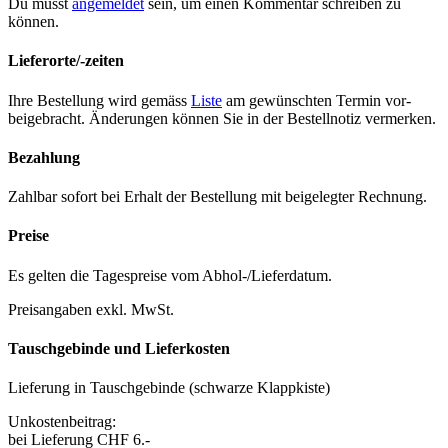
Du musst
angemeldet
sein, um einen Kommentar schreiben zu
können.
Lieferorte/-zeiten
Ihre Bestel­lung wird gemäss
Liste
am gewün­scht­en Ter­min vor­
beige­bracht. Änderun­gen kön­nen Sie in der Bestell­no­tiz ver­merken.
Bezahlung
Zahlbar sofort bei Erhalt der Bestel­lung mit beigelegter Rech­nung.
Preise
Es gel­ten die Tage­spreise vom Abhol-/Liefer­da­tum.
Preisangaben exkl. MwSt.
Tauschgebinde und Lieferkosten
Liefer­ung in Tauschge­binde (schwarze Klapp­kiste)
Unkosten­beitrag:
bei Liefer­ung CHF 6.-