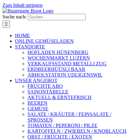
Zum Inhalt springen
Suche nach:
HOME
ONLINE GEMÜSELADEN
STANDORTE
HOFLADEN HÜNENBERG
WOCHENMARKT LUZERN
VERKAUFSSTAND METALLI ZUG
ERDBEERHÜÜSLI BAAR
ABHOLSTATION UDLIGENSWIL
UNSER ANGEBOT
FRÜCHTE ABO
SAISONTABELLE
AKTUELL & ERNTEFRISCH
BEEREN
GEMÜSE
SALATE / KRÄUTER / FEINSALATE /
SPROSSEN
TOMATEN / PEPERONI / PILZE
KARTOFFELN / ZWIEBELN / KNOBLAUCH
OBST / FRÜCHTE / EXOTEN