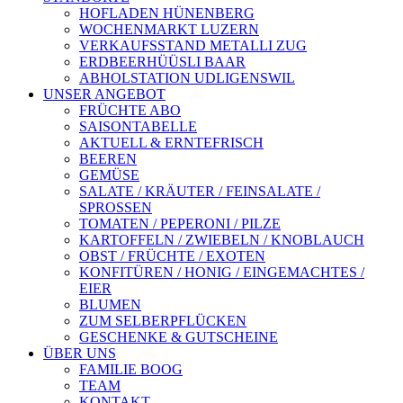
HOFLADEN HÜNENBERG
WOCHENMARKT LUZERN
VERKAUFSSTAND METALLI ZUG
ERDBEERHÜÜSLI BAAR
ABHOLSTATION UDLIGENSWIL
UNSER ANGEBOT
FRÜCHTE ABO
SAISONTABELLE
AKTUELL & ERNTEFRISCH
BEEREN
GEMÜSE
SALATE / KRÄUTER / FEINSALATE /
SPROSSEN
TOMATEN / PEPERONI / PILZE
KARTOFFELN / ZWIEBELN / KNOBLAUCH
OBST / FRÜCHTE / EXOTEN
KONFITÜREN / HONIG / EINGEMACHTES /
EIER
BLUMEN
ZUM SELBERPFLÜCKEN
GESCHENKE & GUTSCHEINE
ÜBER UNS
FAMILIE BOOG
TEAM
KONTAKT