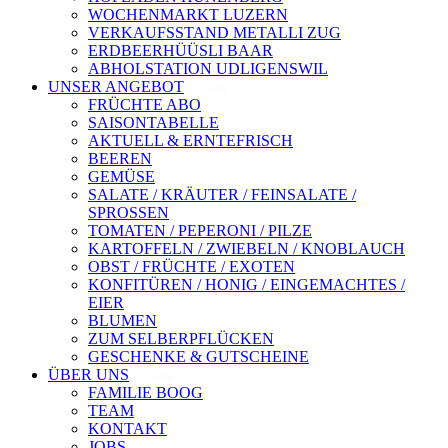
WOCHENMARKT LUZERN
VERKAUFSSTAND METALLI ZUG
ERDBEERHÜÜSLI BAAR
ABHOLSTATION UDLIGENSWIL
UNSER ANGEBOT
FRÜCHTE ABO
SAISONTABELLE
AKTUELL & ERNTEFRISCH
BEEREN
GEMÜSE
SALATE / KRÄUTER / FEINSALATE /
SPROSSEN
TOMATEN / PEPERONI / PILZE
KARTOFFELN / ZWIEBELN / KNOBLAUCH
OBST / FRÜCHTE / EXOTEN
KONFITÜREN / HONIG / EINGEMACHTES /
EIER
BLUMEN
ZUM SELBERPFLÜCKEN
GESCHENKE & GUTSCHEINE
ÜBER UNS
FAMILIE BOOG
TEAM
KONTAKT
JOBS