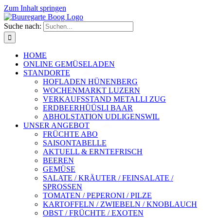
Zum Inhalt springen
Suche nach:
HOME
ONLINE GEMÜSELADEN
STANDORTE
HOFLADEN HÜNENBERG
WOCHENMARKT LUZERN
VERKAUFSSTAND METALLI ZUG
ERDBEERHÜÜSLI BAAR
ABHOLSTATION UDLIGENSWIL
UNSER ANGEBOT
FRÜCHTE ABO
SAISONTABELLE
AKTUELL & ERNTEFRISCH
BEEREN
GEMÜSE
SALATE / KRÄUTER / FEINSALATE /
SPROSSEN
TOMATEN / PEPERONI / PILZE
KARTOFFELN / ZWIEBELN / KNOBLAUCH
OBST / FRÜCHTE / EXOTEN