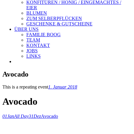
KONFITÜREN / HONIG / EINGEMACHTES /
EIER
BLUMEN
ZUM SELBERPFLÜCKEN
GESCHENKE & GUTSCHEINE
ÜBER UNS
FAMILIE BOOG
TEAM
KONTAKT
JOBS
LINKS
Avocado
This is a repeating event
1. Januar 2018
Avocado
01
Jan
All Day
31
Dez
Avocado