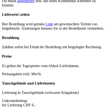
Du musst
angemeldet
sein, um einen Kommentar schreiben zu
können.
Lieferorte/-zeiten
Ihre Bestel­lung wird gemäss
Liste
am gewün­scht­en Ter­min vor­
beige­bracht. Änderun­gen kön­nen Sie in der Bestell­no­tiz ver­merken.
Bezahlung
Zahlbar sofort bei Erhalt der Bestel­lung mit beigelegter Rech­nung.
Preise
Es gel­ten die Tage­spreise vom Abhol-/Liefer­da­tum.
Preisangaben exkl. MwSt.
Tauschgebinde und Lieferkosten
Liefer­ung in Tauschge­binde (schwarze Klapp­kiste)
Unkosten­beitrag:
bei Liefer­ung CHF 6.-