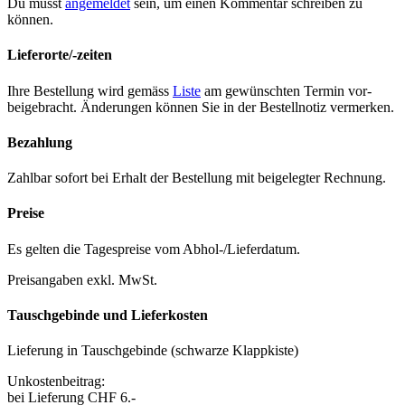
Du musst
angemeldet
sein, um einen Kommentar schreiben zu
können.
Lieferorte/-zeiten
Ihre Bestel­lung wird gemäss
Liste
am gewün­scht­en Ter­min vor­
beige­bracht. Änderun­gen kön­nen Sie in der Bestell­no­tiz ver­merken.
Bezahlung
Zahlbar sofort bei Erhalt der Bestel­lung mit beigelegter Rech­nung.
Preise
Es gel­ten die Tage­spreise vom Abhol-/Liefer­da­tum.
Preisangaben exkl. MwSt.
Tauschgebinde und Lieferkosten
Liefer­ung in Tauschge­binde (schwarze Klapp­kiste)
Unkosten­beitrag:
bei Liefer­ung CHF 6.-