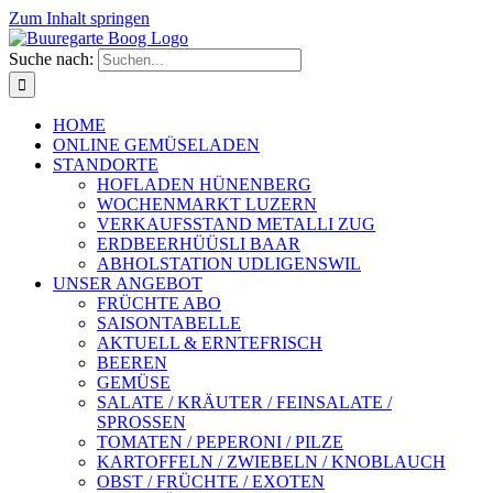
Zum Inhalt springen
Suche nach:
HOME
ONLINE GEMÜSELADEN
STANDORTE
HOFLADEN HÜNENBERG
WOCHENMARKT LUZERN
VERKAUFSSTAND METALLI ZUG
ERDBEERHÜÜSLI BAAR
ABHOLSTATION UDLIGENSWIL
UNSER ANGEBOT
FRÜCHTE ABO
SAISONTABELLE
AKTUELL & ERNTEFRISCH
BEEREN
GEMÜSE
SALATE / KRÄUTER / FEINSALATE /
SPROSSEN
TOMATEN / PEPERONI / PILZE
KARTOFFELN / ZWIEBELN / KNOBLAUCH
OBST / FRÜCHTE / EXOTEN