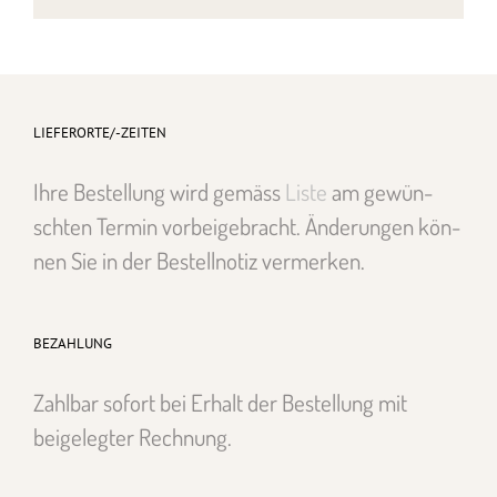
LIEFERORTE/-ZEITEN
Ihre Bestel­lung wird gemäss
Liste
am gewün­
scht­en Ter­min vor­beige­bracht. Änderun­gen kön­
nen Sie in der Bestell­no­tiz ver­merken.
BEZAHLUNG
Zahlbar sofort bei Erhalt der Bestel­lung mit
beigelegter Rech­nung.