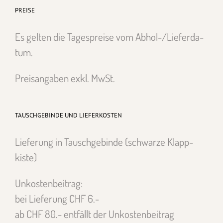
PREISE
Es gel­ten die Tage­spreise vom Abhol-/Liefer­da­
tum.
Preisangaben exkl. MwSt.
TAUSCHGEBINDE UND LIEFERKOSTEN
Liefer­ung in Tauschge­binde (schwarze Klapp­
kiste)
Unkosten­beitrag:
bei Liefer­ung CHF 6.-
ab CHF 80.- ent­fällt der Unkosten­beitrag