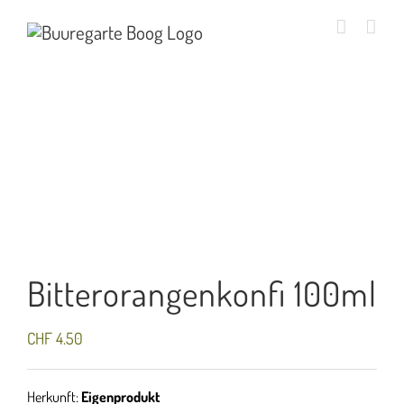
Zum
Inhalt
springen
Bitterorangenkonfi 100ml
CHF
4.50
Herkunft:
Eigenprodukt