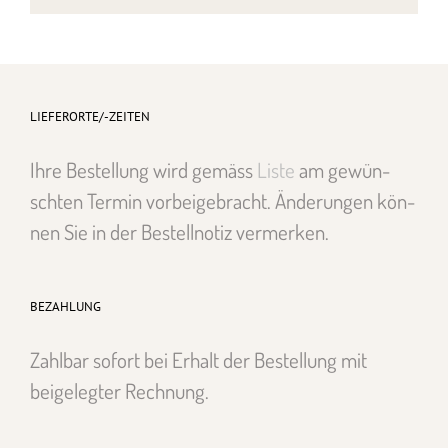
LIEFERORTE/-ZEITEN
Ihre Bestel­lung wird gemäss
Liste
am gewün­
scht­en Ter­min vor­beige­bracht. Änderun­gen kön­
nen Sie in der Bestell­no­tiz ver­merken.
BEZAHLUNG
Zahlbar sofort bei Erhalt der Bestel­lung mit
beigelegter Rech­nung.