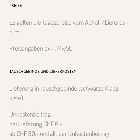
PREISE
Es gel­ten die Tage­spreise vom Abhol-/Liefer­da­
tum.
Preisangaben exkl. MwSt.
TAUSCHGEBINDE UND LIEFERKOSTEN
Liefer­ung in Tauschge­binde (schwarze Klapp­
kiste)
Unkosten­beitrag:
bei Liefer­ung CHF 6.-
ab CHF 80.- ent­fällt der Unkosten­beitrag