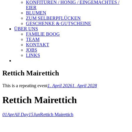
KONFITÜREN / HONIG / EINGEMACHTES /
EIER
BLUMEN
ZUM SELBERPFLÜCKEN
GESCHENKE & GUTSCHEINE
ÜBER UNS
FAMILIE BOOG
TEAM
KONTAKT
JOBS
LINKS
Rettich Mairettich
This is a repeating event
1. April 2026
1. April 2028
Rettich Mairettich
01
Apr
All Day
15
Jun
Rettich Mairettich