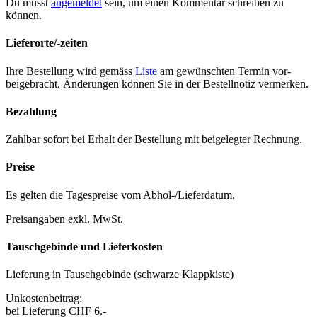
Du musst
angemeldet
sein, um einen Kommentar schreiben zu
können.
Lieferorte/-zeiten
Ihre Bestel­lung wird gemäss
Liste
am gewün­scht­en Ter­min vor­
beige­bracht. Änderun­gen kön­nen Sie in der Bestell­no­tiz ver­merken.
Bezahlung
Zahlbar sofort bei Erhalt der Bestel­lung mit beigelegter Rech­nung.
Preise
Es gel­ten die Tage­spreise vom Abhol-/Liefer­da­tum.
Preisangaben exkl. MwSt.
Tauschgebinde und Lieferkosten
Liefer­ung in Tauschge­binde (schwarze Klapp­kiste)
Unkosten­beitrag:
bei Liefer­ung CHF 6.-