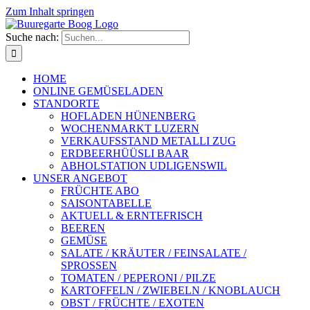
Zum Inhalt springen
Suche nach:
HOME
ONLINE GEMÜSELADEN
STANDORTE
HOFLADEN HÜNENBERG
WOCHENMARKT LUZERN
VERKAUFSSTAND METALLI ZUG
ERDBEERHÜÜSLI BAAR
ABHOLSTATION UDLIGENSWIL
UNSER ANGEBOT
FRÜCHTE ABO
SAISONTABELLE
AKTUELL & ERNTEFRISCH
BEEREN
GEMÜSE
SALATE / KRÄUTER / FEINSALATE /
SPROSSEN
TOMATEN / PEPERONI / PILZE
KARTOFFELN / ZWIEBELN / KNOBLAUCH
OBST / FRÜCHTE / EXOTEN