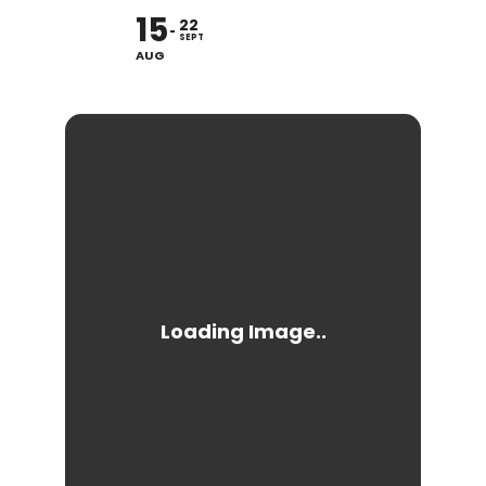
15
22
SEPT
AUG