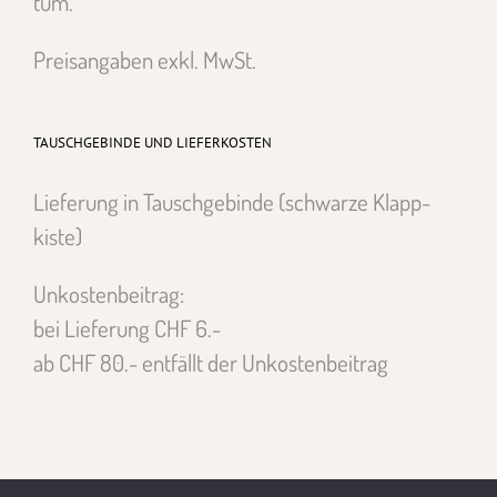
tum.
Preisangaben exkl. MwSt.
TAUSCHGEBINDE UND LIEFERKOSTEN
Liefer­ung in Tauschge­binde (schwarze Klapp­
kiste)
Unkosten­beitrag:
bei Liefer­ung CHF 6.-
ab CHF 80.- ent­fällt der Unkosten­beitrag