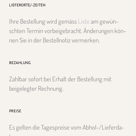
LIEFERORTE/-ZEITEN
Ihre Bestel­lung wird gemäss
Liste
am gewün­
scht­en Ter­min vor­beige­bracht. Änderun­gen kön­
nen Sie in der Bestell­no­tiz ver­merken.
BEZAHLUNG
Zahlbar sofort bei Erhalt der Bestel­lung mit
beigelegter Rech­nung.
PREISE
Es gel­ten die Tage­spreise vom Abhol-/Liefer­da­