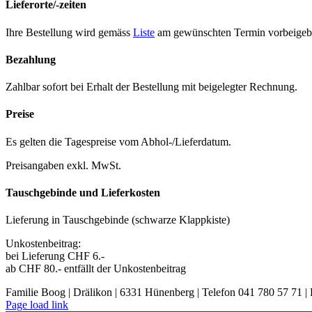
Lieferorte/-zeiten
Ihre Bestel­lung wird gemäss
Liste
am gewün­scht­en Ter­min vor­beige­b
Bezahlung
Zahlbar sofort bei Erhalt der Bestel­lung mit beigelegter Rech­nung.
Preise
Es gel­ten die Tage­spreise vom Abhol-/Liefer­da­tum.
Preisangaben exkl. MwSt.
Tauschgebinde und Lieferkosten
Liefer­ung in Tauschge­binde (schwarze Klapp­kiste)
Unkosten­beitrag:
bei Liefer­ung CHF 6.-
ab CHF 80.- ent­fällt der Unkosten­beitrag
Familie Boog | Drälikon | 6331 Hünenberg | Telefon 041 780 57 71 |
Page load link