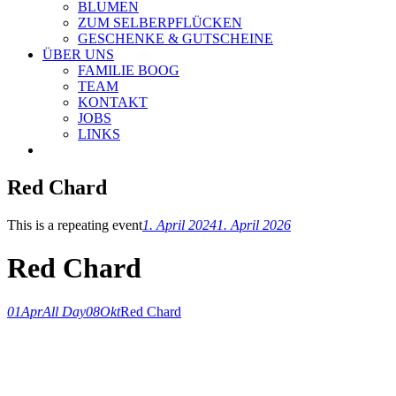
BLUMEN
ZUM SELBERPFLÜCKEN
GESCHENKE & GUTSCHEINE
ÜBER UNS
FAMILIE BOOG
TEAM
KONTAKT
JOBS
LINKS
Red Chard
This is a repeating event
1. April 2024
1. April 2026
Red Chard
01
Apr
All Day
08
Okt
Red Chard