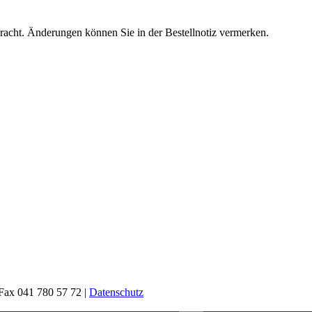
racht. Änderun­gen kön­nen Sie in der Bestell­no­tiz ver­merken.
 Fax 041 780 57 72 |
Datenschutz