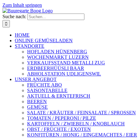
Zum Inhalt springen
Suche nach:
HOME
ONLINE GEMÜSELADEN
STANDORTE
HOFLADEN HÜNENBERG
WOCHENMARKT LUZERN
VERKAUFSSTAND METALLI ZUG
ERDBEERHÜÜSLI BAAR
ABHOLSTATION UDLIGENSWIL
UNSER ANGEBOT
FRÜCHTE ABO
SAISONTABELLE
AKTUELL & ERNTEFRISCH
BEEREN
GEMÜSE
SALATE / KRÄUTER / FEINSALATE / SPROSSEN
TOMATEN / PEPERONI / PILZE
KARTOFFELN / ZWIEBELN / KNOBLAUCH
OBST / FRÜCHTE / EXOTEN
KONFITÜREN / HONIG / EINGEMACHTES / EIER