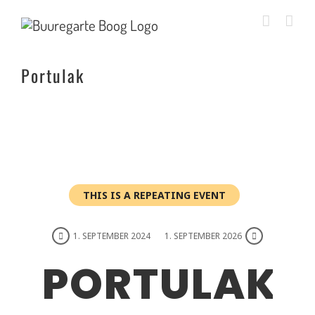
Zum
Inhalt
springen
Portulak
THIS IS A REPEATING EVENT
1. SEPTEMBER 2024
1. SEPTEMBER 2026
PORTULAK