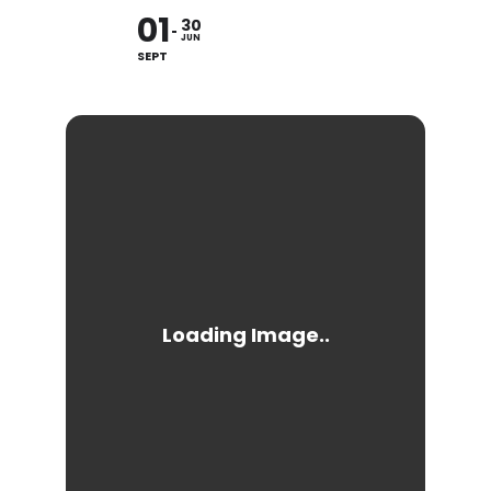
01
30
JUN
SEPT