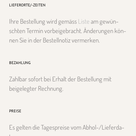
LIEFERORTE/-ZEITEN
Ihre Bestel­lung wird gemäss
Liste
am gewün­
scht­en Ter­min vor­beige­bracht. Änderun­gen kön­
nen Sie in der Bestell­no­tiz ver­merken.
BEZAHLUNG
Zahlbar sofort bei Erhalt der Bestel­lung mit
beigelegter Rech­nung.
PREISE
Es gel­ten die Tage­spreise vom Abhol-/Liefer­da­