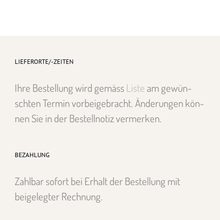
LIEFERORTE/-ZEITEN
Ihre Bestel­lung wird gemäss
Liste
am gewün­
scht­en Ter­min vor­beige­bracht. Änderun­gen kön­
nen Sie in der Bestell­no­tiz ver­merken.
BEZAHLUNG
Zahlbar sofort bei Erhalt der Bestel­lung mit
beigelegter Rech­nung.