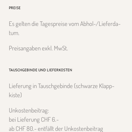
PREISE
Es gel­ten die Tage­spreise vom Abhol-/Liefer­da­
tum.
Preisangaben exkl. MwSt.
TAUSCHGEBINDE UND LIEFERKOSTEN
Liefer­ung in Tauschge­binde (schwarze Klapp­
kiste)
Unkosten­beitrag:
bei Liefer­ung CHF 6.-
ab CHF 80.- ent­fällt der Unkosten­beitrag