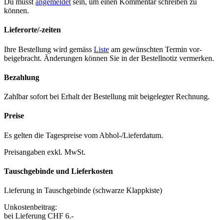
Du musst
angemeldet
sein, um einen Kommentar schreiben zu
können.
Lieferorte/-zeiten
Ihre Bestel­lung wird gemäss
Liste
am gewün­scht­en Ter­min vor­
beige­bracht. Änderun­gen kön­nen Sie in der Bestell­no­tiz ver­merken.
Bezahlung
Zahlbar sofort bei Erhalt der Bestel­lung mit beigelegter Rech­nung.
Preise
Es gel­ten die Tage­spreise vom Abhol-/Liefer­da­tum.
Preisangaben exkl. MwSt.
Tauschgebinde und Lieferkosten
Liefer­ung in Tauschge­binde (schwarze Klapp­kiste)
Unkosten­beitrag:
bei Liefer­ung CHF 6.-