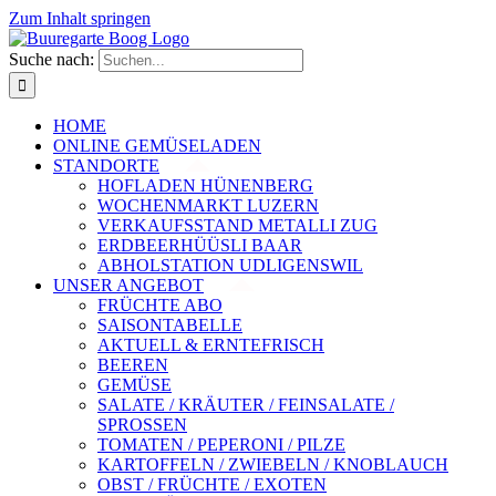
Zum Inhalt springen
Suche nach:
HOME
ONLINE GEMÜSELADEN
STANDORTE
HOFLADEN HÜNENBERG
WOCHENMARKT LUZERN
VERKAUFSSTAND METALLI ZUG
ERDBEERHÜÜSLI BAAR
ABHOLSTATION UDLIGENSWIL
UNSER ANGEBOT
FRÜCHTE ABO
SAISONTABELLE
AKTUELL & ERNTEFRISCH
BEEREN
GEMÜSE
SALATE / KRÄUTER / FEINSALATE /
SPROSSEN
TOMATEN / PEPERONI / PILZE
KARTOFFELN / ZWIEBELN / KNOBLAUCH
OBST / FRÜCHTE / EXOTEN