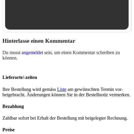
Hinterlasse einen Kommentar
Du musst
angemeldet
sein, um einen Kommentar schreiben zu
können.
Lieferorte/-zeiten
Ihre Bestel­lung wird gemäss
Liste
am gewün­scht­en Ter­min vor­
beige­bracht. Änderun­gen kön­nen Sie in der Bestell­no­tiz ver­merken.
Bezahlung
Zahlbar sofort bei Erhalt der Bestel­lung mit beigelegter Rech­nung.
Preise