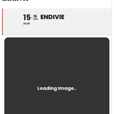
15
ENDIVIE
15
APR
AUG