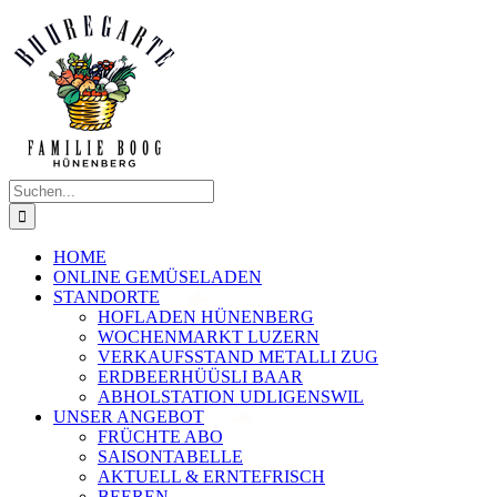
Zum
Inhalt
springen
Suche
nach:
HOME
ONLINE GEMÜSELADEN
STANDORTE
HOFLADEN HÜNENBERG
WOCHENMARKT LUZERN
VERKAUFSSTAND METALLI ZUG
ERDBEERHÜÜSLI BAAR
ABHOLSTATION UDLIGENSWIL
UNSER ANGEBOT
FRÜCHTE ABO
SAISONTABELLE
AKTUELL & ERNTEFRISCH
BEEREN