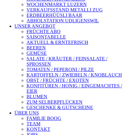
WOCHENMARKT LUZERN
VERKAUFSSTAND METALLI ZUG
ERDBEERHÜÜSLI BAAR
ABHOLSTATION UDLIGENSWIL
UNSER ANGEBOT
FRÜCHTE ABO
SAISONTABELLE
AKTUELL & ERNTEFRISCH
BEEREN
GEMÜSE
SALATE / KRÄUTER / FEINSALATE /
SPROSSEN
TOMATEN / PEPERONI / PILZE
KARTOFFELN / ZWIEBELN / KNOBLAUCH
OBST / FRÜCHTE / EXOTEN
KONFITÜREN / HONIG / EINGEMACHTES /
EIER
BLUMEN
ZUM SELBERPFLÜCKEN
GESCHENKE & GUTSCHEINE
ÜBER UNS
FAMILIE BOOG
TEAM
KONTAKT
JOBS