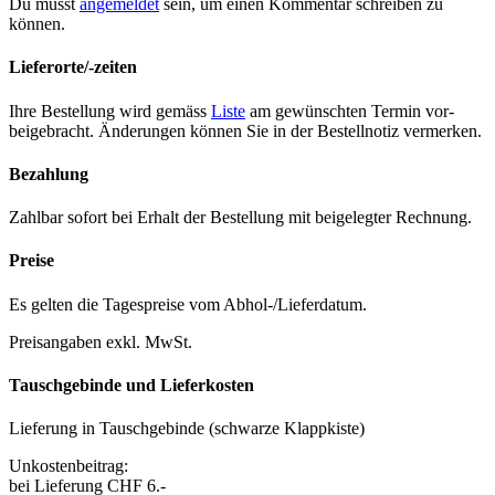
Du musst
angemeldet
sein, um einen Kommentar schreiben zu
können.
Lieferorte/-zeiten
Ihre Bestel­lung wird gemäss
Liste
am gewün­scht­en Ter­min vor­
beige­bracht. Änderun­gen kön­nen Sie in der Bestell­no­tiz ver­merken.
Bezahlung
Zahlbar sofort bei Erhalt der Bestel­lung mit beigelegter Rech­nung.
Preise
Es gel­ten die Tage­spreise vom Abhol-/Liefer­da­tum.
Preisangaben exkl. MwSt.
Tauschgebinde und Lieferkosten
Liefer­ung in Tauschge­binde (schwarze Klapp­kiste)
Unkosten­beitrag:
bei Liefer­ung CHF 6.-