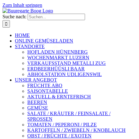
Zum Inhalt springen
Suche nach:
HOME
ONLINE GEMÜSELADEN
STANDORTE
HOFLADEN HÜNENBERG
WOCHENMARKT LUZERN
VERKAUFSSTAND METALLI ZUG
ERDBEERHÜÜSLI BAAR
ABHOLSTATION UDLIGENSWIL
UNSER ANGEBOT
FRÜCHTE ABO
SAISONTABELLE
AKTUELL & ERNTEFRISCH
BEEREN
GEMÜSE
SALATE / KRÄUTER / FEINSALATE /
SPROSSEN
TOMATEN / PEPERONI / PILZE
KARTOFFELN / ZWIEBELN / KNOBLAUCH
OBST / FRÜCHTE / EXOTEN