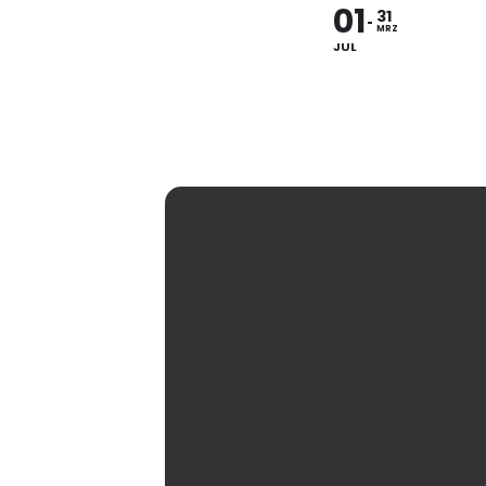
01
31
MRZ
JUL