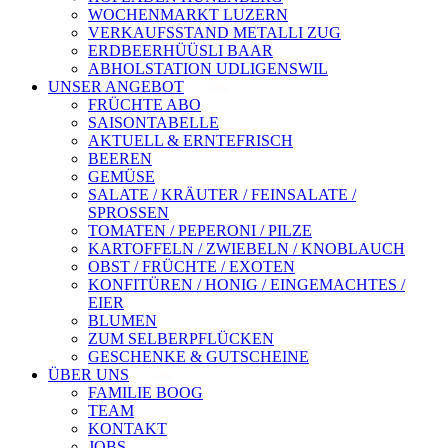
WOCHENMARKT LUZERN
VERKAUFSSTAND METALLI ZUG
ERDBEERHÜÜSLI BAAR
ABHOLSTATION UDLIGENSWIL
UNSER ANGEBOT
FRÜCHTE ABO
SAISONTABELLE
AKTUELL & ERNTEFRISCH
BEEREN
GEMÜSE
SALATE / KRÄUTER / FEINSALATE /
SPROSSEN
TOMATEN / PEPERONI / PILZE
KARTOFFELN / ZWIEBELN / KNOBLAUCH
OBST / FRÜCHTE / EXOTEN
KONFITÜREN / HONIG / EINGEMACHTES /
EIER
BLUMEN
ZUM SELBERPFLÜCKEN
GESCHENKE & GUTSCHEINE
ÜBER UNS
FAMILIE BOOG
TEAM
KONTAKT
JOBS