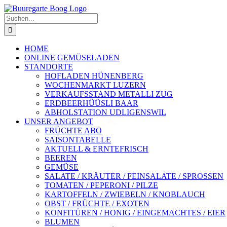
Zum
Inhalt
Suche
springen
nach:
HOME
ONLINE GEMÜSELADEN
STANDORTE
HOFLADEN HÜNENBERG
WOCHENMARKT LUZERN
VERKAUFSSTAND METALLI ZUG
ERDBEERHÜÜSLI BAAR
ABHOLSTATION UDLIGENSWIL
UNSER ANGEBOT
FRÜCHTE ABO
SAISONTABELLE
AKTUELL & ERNTEFRISCH
BEEREN
GEMÜSE
SALATE / KRÄUTER / FEINSALATE / SPROSSEN
TOMATEN / PEPERONI / PILZE
KARTOFFELN / ZWIEBELN / KNOBLAUCH
OBST / FRÜCHTE / EXOTEN
KONFITÜREN / HONIG / EINGEMACHTES / EIER
BLUMEN