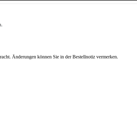
n.
racht. Änderun­gen kön­nen Sie in der Bestell­no­tiz ver­merken.