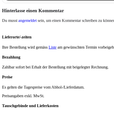
Hinterlasse einen Kommentar
Du musst
angemeldet
sein, um einen Kommentar schreiben zu könne
Lieferorte/-zeiten
Ihre Bestel­lung wird gemäss
Liste
am gewün­scht­en Ter­min vor­beige­b
Bezahlung
Zahlbar sofort bei Erhalt der Bestel­lung mit beigelegter Rech­nung.
Preise
Es gel­ten die Tage­spreise vom Abhol-/Liefer­da­tum.
Preisangaben exkl. MwSt.
Tauschgebinde und Lieferkosten