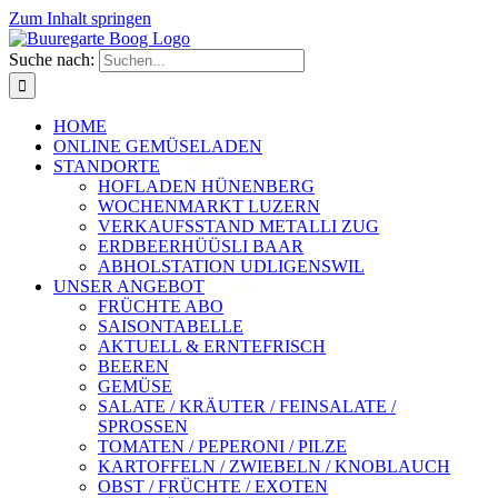
Zum Inhalt springen
Suche nach:
HOME
ONLINE GEMÜSELADEN
STANDORTE
HOFLADEN HÜNENBERG
WOCHENMARKT LUZERN
VERKAUFSSTAND METALLI ZUG
ERDBEERHÜÜSLI BAAR
ABHOLSTATION UDLIGENSWIL
UNSER ANGEBOT
FRÜCHTE ABO
SAISONTABELLE
AKTUELL & ERNTEFRISCH
BEEREN
GEMÜSE
SALATE / KRÄUTER / FEINSALATE /
SPROSSEN
TOMATEN / PEPERONI / PILZE
KARTOFFELN / ZWIEBELN / KNOBLAUCH
OBST / FRÜCHTE / EXOTEN