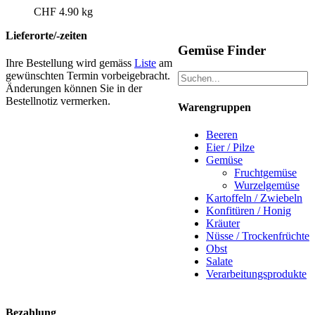
CHF
4.90
kg
Lieferorte/-zeiten
Gemüse Finder
Ihre Bestel­lung wird gemäss
Liste
am
gewün­scht­en Ter­min vor­beige­bracht.
Änderun­gen kön­nen Sie in der
Bestell­no­tiz ver­merken.
Warengruppen
Beeren
Eier / Pilze
Gemüse
Fruchtgemüse
Wurzelgemüse
Kartoffeln / Zwiebeln
Konfitüren / Honig
Kräuter
Nüsse / Trockenfrüchte
Obst
Salate
Verarbeitungsprodukte
Bezahlung